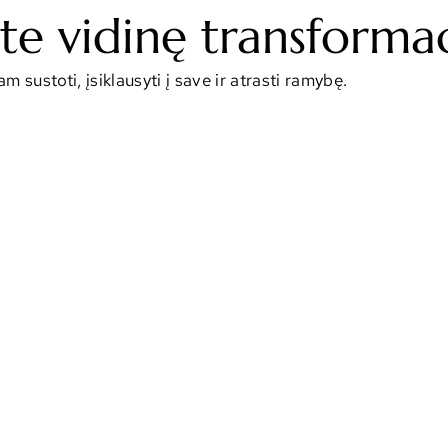
ite vidinę transformac
 sustoti, įsiklausyti į save ir atrasti ramybę.
Rinktis procedūrą ar produktą