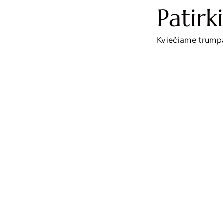
Patirk
Kviečiame trumpam