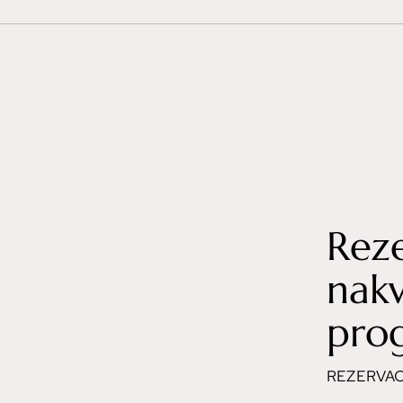
Rez
nak
pro
REZERVAC