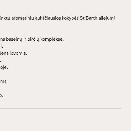
rinktu aromatiniu aukščiausios kokybės St Barth aliejumi
ns baseinų ir pirčių komplekse.
i.
ndens lovomis.
.
oje.
oms.
o.