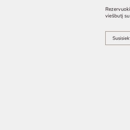
Rezervuoki
viešbutį s
Susisiek