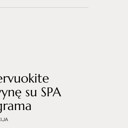
ervuokite
vynę su SPA
grama
IJA