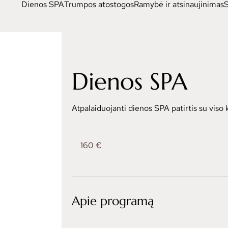
Dienos SPA
Trumpos atostogos
Ramybė ir atsinaujinimas
Dienos SPA
Atpalaiduojanti dienos SPA patirtis su vis
160
eurų
160 €
Apie programą