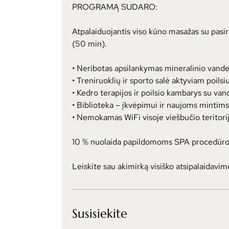
PROGRAMĄ SUDARO:
Atpalaiduojantis viso kūno masažas su pasi
(50 min).
• Neribotas apsilankymas mineralinio vande
• Treniruoklių ir sporto salė aktyviam poilsiu
• Kedro terapijos ir poilsio kambarys su va
• Biblioteka – įkvėpimui ir naujoms mintims
• Nemokamas WiFi visoje viešbučio teritorij
10 % nuolaida papildomoms SPA procedūr
Leiskite sau akimirką visiško atsipalaidavim
Susisiekite