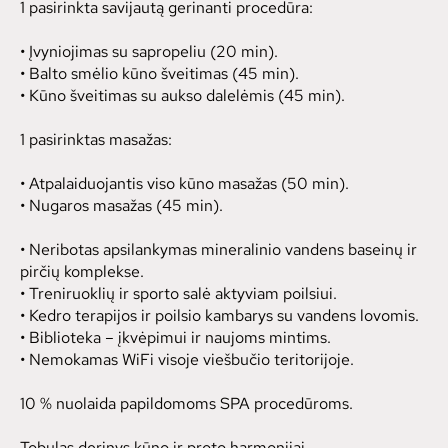
1 pasirinkta savijautą gerinanti procedūra:
• Įvyniojimas su sapropeliu (20 min).
• Balto smėlio kūno šveitimas (45 min).
• Kūno šveitimas su aukso dalelėmis (45 min).
1 pasirinktas masažas:
• Atpalaiduojantis viso kūno masažas (50 min).
• Nugaros masažas (45 min).
• Neribotas apsilankymas mineralinio vandens baseinų ir
pirčių komplekse.
• Treniruoklių ir sporto salė aktyviam poilsiui.
• Kedro terapijos ir poilsio kambarys su vandens lovomis.
• Biblioteka – įkvėpimui ir naujoms mintims.
• Nemokamas WiFi visoje viešbučio teritorijoje.
10 % nuolaida papildomoms SPA procedūroms.