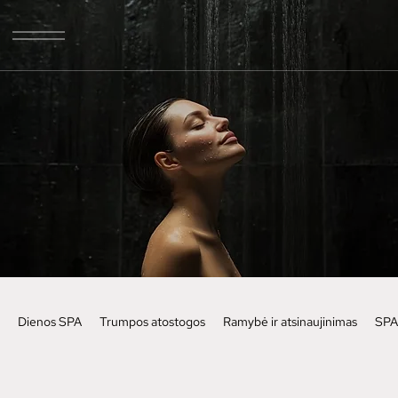
Dienos SPA
Trumpos atostogos
Ramybė ir atsinaujinimas
SPA