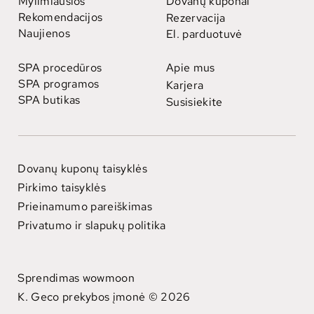
Mylimiausios
Dovanų kuponai
Rekomendacijos
Rezervacija
Naujienos
El. parduotuvė
SPA procedūros
Apie mus
SPA programos
Karjera
SPA butikas
Susisiekite
Dovanų kuponų taisyklės
Pirkimo taisyklės
Prieinamumo pareiškimas
Privatumo ir slapukų politika
Sprendimas wowmoon
K. Geco prekybos įmonė © 2026