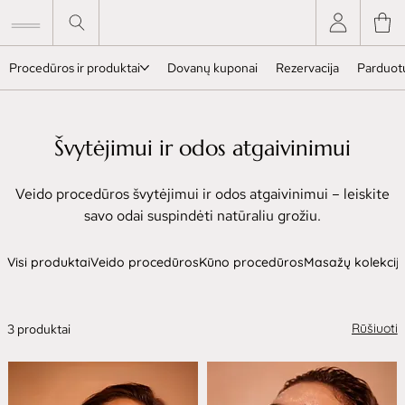
Procedūros ir produktai
Dovanų kuponai
Rezervacija
Parduot
Švytėjimui ir odos atgaivinimui
Veido procedūros švytėjimui ir odos atgaivinimui – leiskite
savo odai suspindėti natūraliu grožiu.
Visi produktai
Veido procedūros
Kūno procedūros
Masažų kolekcij
Rūšiuoti
3 produktai