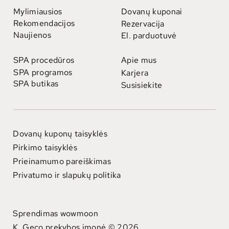
Mylimiausios
Dovanų kuponai
Rekomendacijos
Rezervacija
Naujienos
El. parduotuvė
SPA procedūros
Apie mus
SPA programos
Karjera
SPA butikas
Susisiekite
Dovanų kuponų taisyklės
Pirkimo taisyklės
Prieinamumo pareiškimas
Privatumo ir slapukų politika
Sprendimas wowmoon
K. Geco prekybos įmonė © 2026