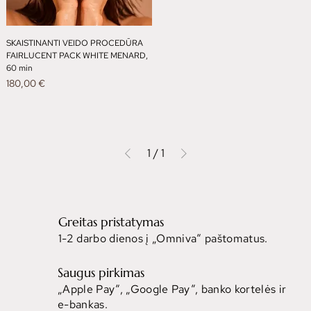
SKAISTINANTI VEIDO PROCEDŪRA
FAIRLUCENT PACK WHITE MENARD,
60 min
Kaina
180,00 €
1
/
1
Greitas pristatymas
1-2 darbo dienos į „Omniva“ paštomatus.
Saugus pirkimas
„Apple Pay“, „Google Pay“, banko kortelės ir
e-bankas.