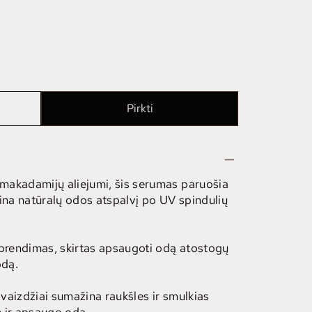
Pirkti
r makadamijų aliejumi, šis serumas paruošia
rina natūralų odos atspalvį po UV spindulių
sprendimas, skirtas apsaugoti odą atostogų
odą.
kivaizdžiai sumažina raukšles ir smulkias