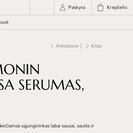
Paskyra
Krepšelis
tuvė
Ankstesnis
Kitas
MONIN
SA SERUMAS,
eičiamas sąjungininkas labai sausai, saulės ir