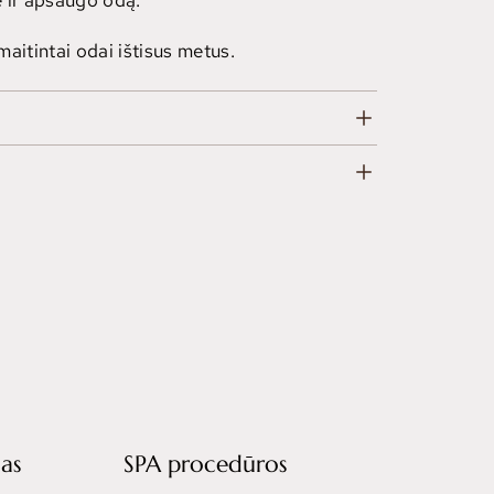
mę ir apsaugo odą.
amaitintai odai ištisus metus.
as
SPA procedūros