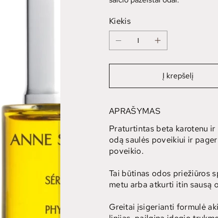
Kiekis
Į krepšelį
APRAŠYMAS
Praturtintas beta karotenu i
odą saulės poveikiui ir page
poveikio.
Tai būtinas odos priežiūros 
metu arba atkurti itin sausą 
Greitai įsigerianti formulė a