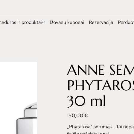
cedūros ir produktai
Dovanų kuponai
Rezervacija
Parduo
ANNE SE
PHYTARO
30 ml
Kaina
150,00 €
„Phytarosa“ serumas – tai nepak
šalčio pažeistai odai.