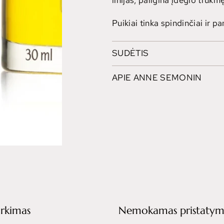
linijas, pailgina įdegio truk
Puikiai tinka spindinčiai ir p
SUDĖTIS
APIE ANNE SEMONIN
irkimas
Nemokamas pristatym