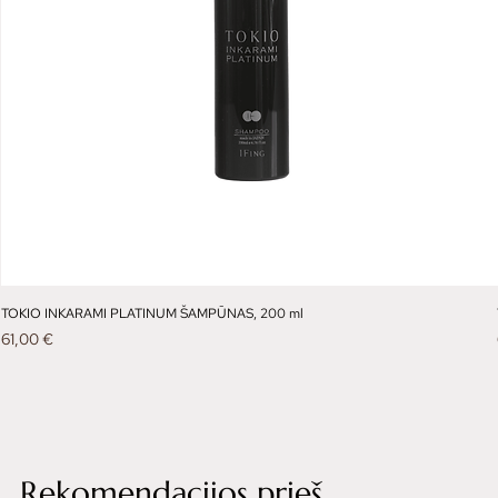
TOKIO INKARAMI PLATINUM ŠAMPŪNAS, 200 ml
Kaina
61,00 €
Rekomendacijos prieš