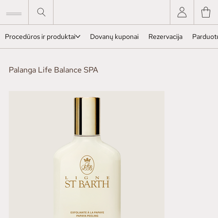
Procedūros ir produktai
Dovanų kuponai
Rezervacija
Parduot
Palanga Life Balance SPA