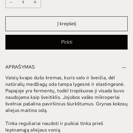
Į krepšelį
Pirkti
APRAŠYMAS
Vaisių kvapo dušo kremas, kuris valo ir šveičia, dėl
natūralių medžiagų oda tampa lygesnė ir elastingesnė.
Papajoje yra fermentų, todėl tropikuose ji visada buvo
naudojama kaip šveitiklis. Jojobos vaško mikroperlai
švelniai pašalina paviršinius šiurkštumus. Grynas kokosų
aliejus maitina odą.
Tinka reguliariai naudoti ir puikiai tinka prieš
lepinamąją aliejaus vonią.