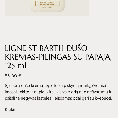
LIGNE ST BARTH DUŠO
KREMAS-PILINGAS SU PAPAJA,
125 ml
Kaina
55,00 €
Šį sodrų dušo kremą tepkite kaip skystą muilą, švelniai
įmasažuokite ir nuplaukite. Jis valo odą nuo nešvarumų ir
pašalina negyvas ląsteles, leisdamas odai geriau kvėpuoti.
Kiekis