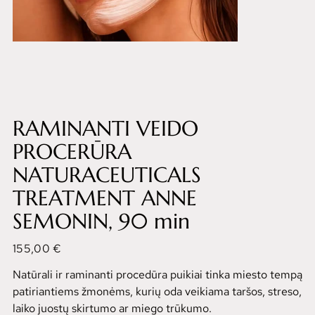
RAMINANTI VEIDO
PROCERŪRA
NATURACEUTICALS
TREATMENT ANNE
SEMONIN, 90 min
Kaina
155,00 €
Natūrali ir raminanti procedūra puikiai tinka miesto tempą
patiriantiems žmonėms, kurių oda veikiama taršos, streso,
laiko juostų skirtumo ar miego trūkumo.