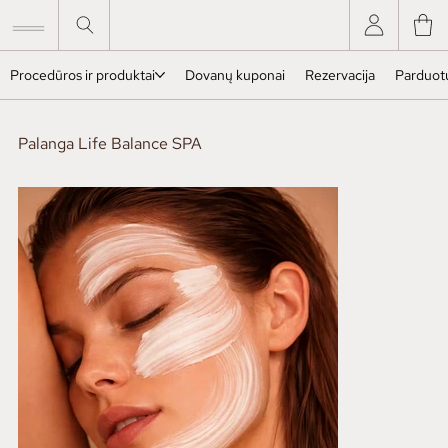
Procedūros ir produktai
Dovanų kuponai
Rezervacija
Parduot
Palanga Life Balance SPA