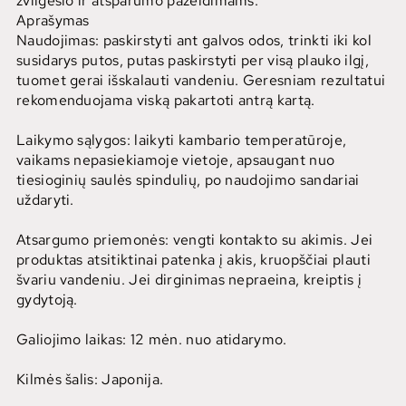
žvilgesio ir atsparumo pažeidimams.
Aprašymas
Naudojimas: paskirstyti ant galvos odos, trinkti iki kol
susidarys putos, putas paskirstyti per visą plauko ilgį,
tuomet gerai išskalauti vandeniu. Geresniam rezultatui
rekomenduojama viską pakartoti antrą kartą.
Laikymo sąlygos: laikyti kambario temperatūroje,
vaikams nepasiekiamoje vietoje, apsaugant nuo
tiesioginių saulės spindulių, po naudojimo sandariai
uždaryti.
Atsargumo priemonės: vengti kontakto su akimis. Jei
produktas atsitiktinai patenka į akis, kruopščiai plauti
švariu vandeniu. Jei dirginimas nepraeina, kreiptis į
gydytoją.
Galiojimo laikas: 12 mėn. nuo atidarymo.
Kilmės šalis: Japonija.