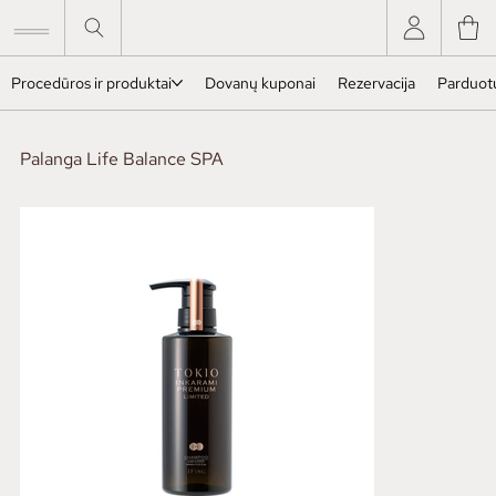
Procedūros ir produktai
Dovanų kuponai
Rezervacija
Parduot
Palanga Life Balance SPA