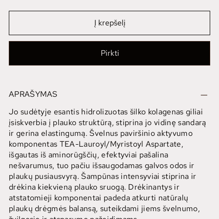
Į krepšelį
Pirkti
APRAŠYMAS
Jo sudėtyje esantis hidrolizuotas šilko kolagenas giliai
įsiskverbia į plauko struktūrą, stiprina jo vidinę sandarą
ir gerina elastingumą. Švelnus paviršinio aktyvumo
komponentas TEA-Lauroyl/Myristoyl Aspartate,
išgautas iš aminorūgščių, efektyviai pašalina
nešvarumus, tuo pačiu išsaugodamas galvos odos ir
plaukų pusiausvyrą. Šampūnas intensyviai stiprina ir
drėkina kiekvieną plauko sruogą. Drėkinantys ir
atstatomieji komponentai padeda atkurti natūralų
plaukų drėgmės balansą, suteikdami jiems švelnumo,