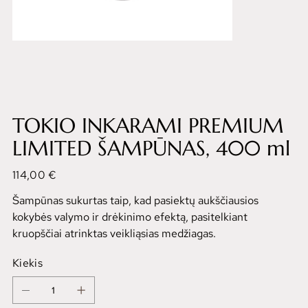
TOKIO INKARAMI PREMIUM
LIMITED ŠAMPŪNAS, 400 ml
Kaina
114,00 €
Šampūnas sukurtas taip, kad pasiektų aukščiausios
kokybės valymo ir drėkinimo efektą, pasitelkiant
kruopščiai atrinktas veikliąsias medžiagas.
Kiekis