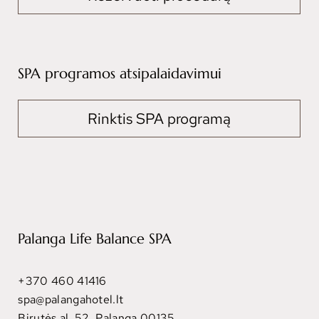
SPA programos atsipalaidavimui
Rinktis SPA programą
Palanga Life Balance SPA
+370 460 41416
spa@palangahotel.lt
Birutės al. 52, Palanga 00135