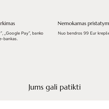
irkimas
Nemokamas pristatym
“, „Google Pay“, banko
Nuo bendros 99 Eur krepše
 e-bankas.
Jums gali patikti