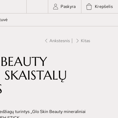
Paskyra
Krepšelis
tuvė
Ankstesnis
Kitas
 BEAUTY
 SKAISTALŲ
S
džiagų turintys „Glo Skin Beauty mineraliniai
USH STICK.