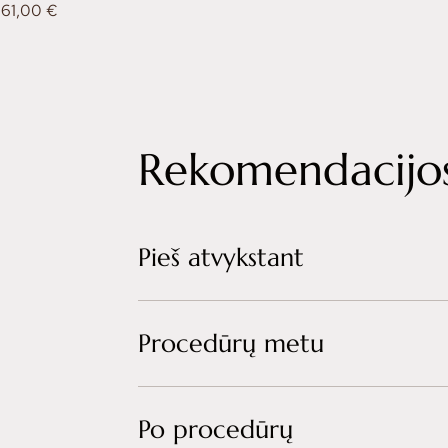
Kaina
61,00 €
Rekomendacijos
Pieš atvykstant
Procedūrų metu
Po procedūrų