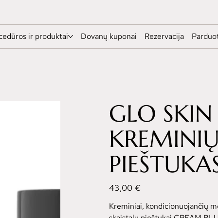
cedūros ir produktai
Dovanų kuponai
Rezervacija
Parduo
GLO SKIN
KREMINIŲ
PIEŠTUKA
Kaina
43,00 €
Kreminiai, kondicionuojančių me
skaistalų pieštukai CREAM BL