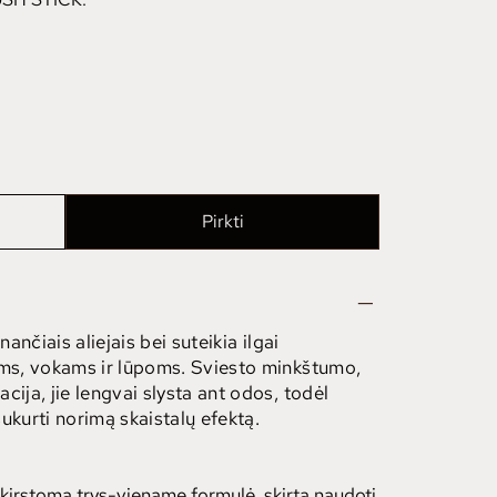
Pirkti
nančiais aliejais bei suteikia ilgai
ams, vokams ir lūpoms. Sviesto minkštumo,
cija, jie lengvai slysta ant odos, todėl
 sukurti norimą skaistalų efektą.
kirstoma trys-viename formulė, skirta naudoti