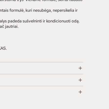
ntais formulė, kuri nesubėga, nepersikelia ir
ys padeda sušvelninti ir kondicionuoti odą.
č jautriai.
AS.