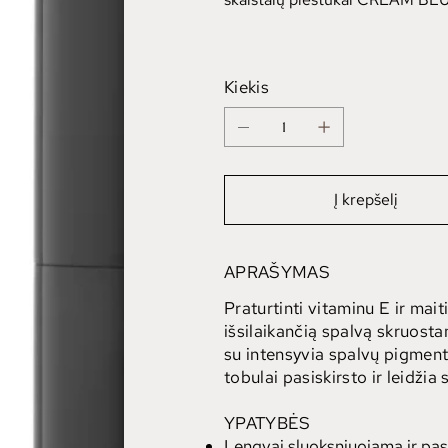
Kiekis
Į krepšelį
APRAŠYMAS
Praturtinti vitaminu E ir maiti
išsilaikančią spalvą skruost
su intensyvia spalvų pigmenta
tobulai pasiskirsto ir leidžia
YPATYBĖS
Lengvai sluoksniuojama ir pas