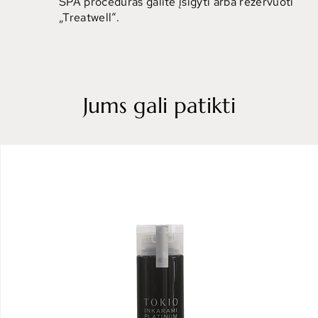
SPA procedūras galite įsigyti arba rezervuoti
„Treatwell“.
Jums gali patikti