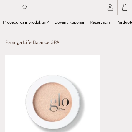
Procedūros ir produktai
Dovanų kuponai
Rezervacija
Parduot
Palanga Life Balance SPA