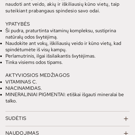
naudoti ant veido, akių ir iškiliausių kūno vietų, taip
suteikiant prabangaus spindesio savo odai.
YPATYBĖS
Ši pudra, praturtinta vitaminų kompleksu, sustiprina
natūralų odos švytėjimą.
Naudokite ant vokų, iškiliausių veido ir kūno vietų, kad
spindėtumėte iš visų kampų.
Perlamutrinis, ilgai išsilaikantis švytėjimas.
Tinka visiems odos tipams.
AKTYVIOSIOS MEDŽIAGOS
VITAMINAS C.
NIACINAMIDAS.
MINERALINIAI PIGMENTAI: etiškai išgauti mineralai be
talko.
SUDĖTIS
NAUDOJIMAS