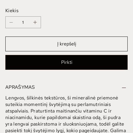
Kiekis
Į krepšelį
Pirkti
APRAŠYMAS
Lengvos, šilkinės tekstūros, ši mineralinė priemonė
suteikia momentinį švytėjimą su perlamutriniais
atspalviais. Praturtinta maitinančiu vitaminu C ir
niacinamidu, kurie papildomai skaistina odą, ši pudra
yra lengvai paskirstoma ir sluoksniuojama, todėl galite
pasiekti tokį švytėjimo lygį, kokio pageidaujate. Galima